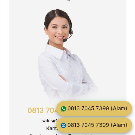
0813 7045 7399 (Alam)
0813 7045 7399 (Alam)
sales@jati.furnitur.co.id
0813 7045 7399 (Alam)
Kantor Pemasaran