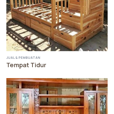
JUAL & PEMBUATAN
Tempat Tidur