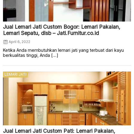
Jual Lemari Jati Custom Bogor: Lemari Pakaian,
Lemari Sepatu, dlsb – Jati.Furnitur.co.id
April 6, 2022
Ketika Anda membutuhkan lemari jati yang terbuat dari kayu
berkualitas tinggi, Anda […]
LEMARI JATI
Jual Lemari Jati Custom Pati: Lemari Pakaian,