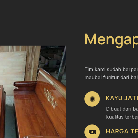
Mengap
Tim kami sudah berpe
meubel funitur dari bah
KAYU JAT
Dibuat dari b
kualitas terba
HARGA T