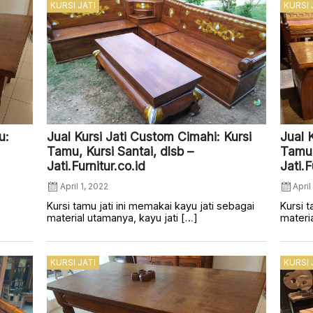
KURSI JATI
KURSI 
u:
Jual Kursi Jati Custom Cimahi: Kursi
Jual 
Tamu, Kursi Santai, dlsb –
Tamu,
Jati.Furnitur.co.id
Jati.F
April 1, 2022
April
Kursi tamu jati ini memakai kayu jati sebagai
Kursi t
material utamanya, kayu jati […]
materia
KURSI JATI
KURSI 