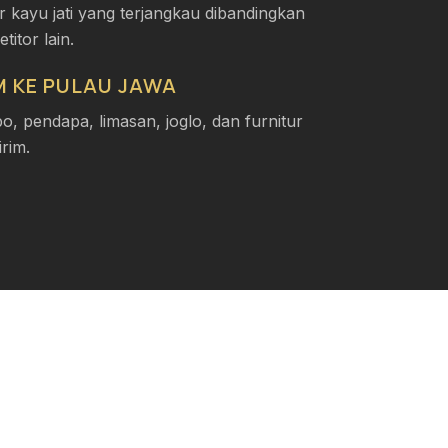
r kayu jati yang terjangkau dibandingkan
itor lain.
IM KE PULAU JAWA
, pendapa, limasan, joglo, dan furnitur
irim.