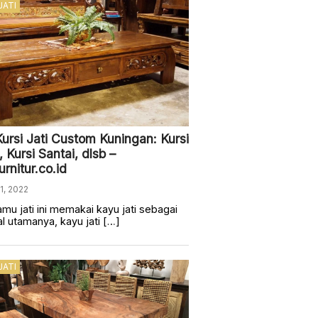
JATI
Kursi Jati Custom Kuningan: Kursi
 Kursi Santai, dlsb –
urnitur.co.id
 1, 2022
amu jati ini memakai kayu jati sebagai
l utamanya, kayu jati […]
JATI