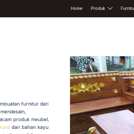
Home
Produk
Furnitu
buatan furnitur dari
mendesain,
acam produk meubel.
kursi
dari bahan kayu