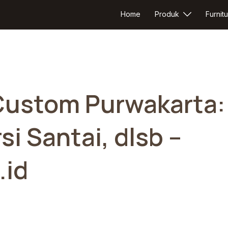
Home
Produk
Furnitu
i Custom Purwakarta:
si Santai, dlsb –
.id