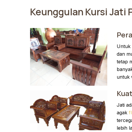
Keunggulan Kursi Jati
Per
Untuk 
dan mu
tetap m
banyak
untuk 
Kuat
Jati a
agak
f
terceg
lebih 