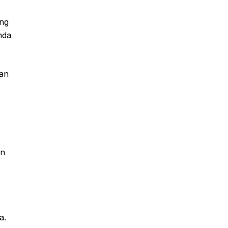
ang
nda
san
an
a.