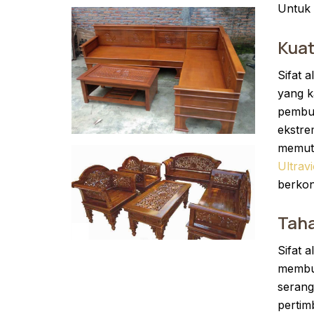
Untuk 
Kuat
Sifat 
yang k
pembus
ekstre
memuti
Ultravi
berkon
Tah
Sifat 
membua
serang
pertim