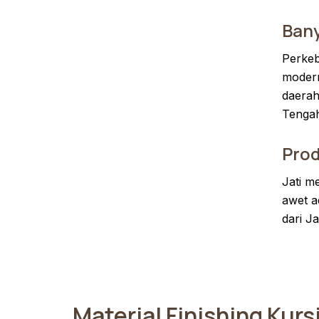
Bany
Perkeb
modern
daera
Tengah
Pro
Jati m
awet a
dari Jat
Material Finishing Kurs