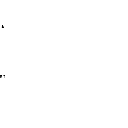
ak
ban