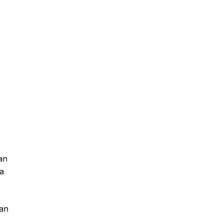
an
na
san