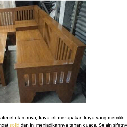
 material utamanya, kayu jati merupakan kayu yang memiliki
angat
solid
dan ini menjadikannya tahan cuaca. Selain sifatn