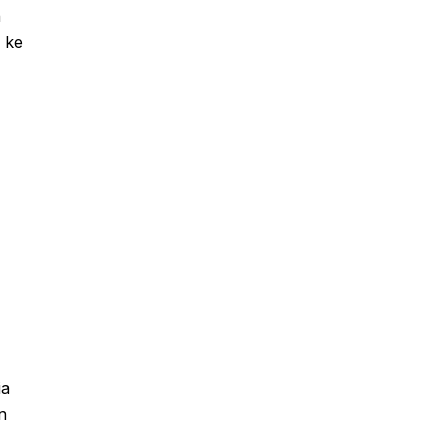
n
 ke
ia
n