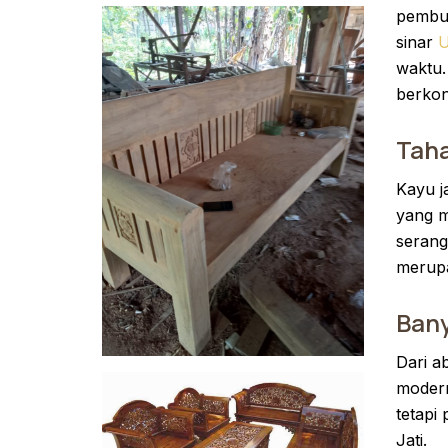
pembus
sinar
U
waktu.
berkon
Tah
Kayu j
yang m
serang
merupa
Bany
Dari a
modern
tetapi
Jati.