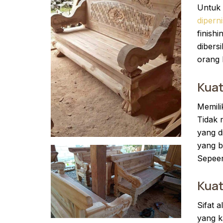
Untuk 
diperni
finish
dibers
orang 
Kuat
Memilik
Tidak 
yang d
yang b
Sepeer
Kuat
Sifat 
yang k