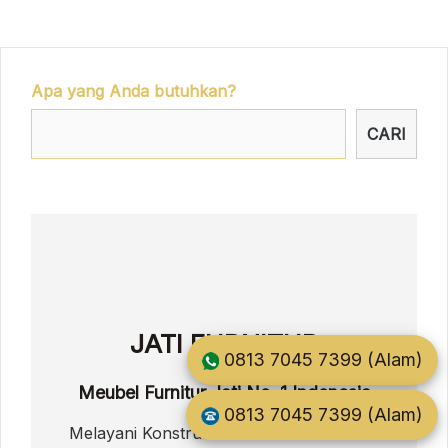
Apa yang Anda butuhkan?
CARI
JATI FURNITUR
0813 7045 7399 (Alam)
Meubel Furnitur Jati No. 1 Indonesia
0813 7045 7399 (Alam)
Melayani Konstruksi Pembuatan Perabot