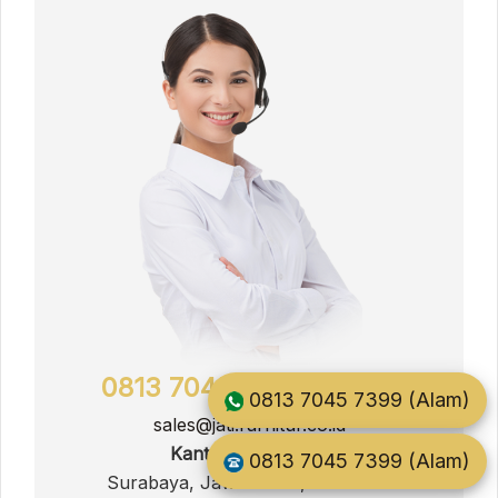
0813 7045 7399 (Alam)
0813 7045 7399 (Alam)
sales@jati.furnitur.co.id
Kantor Pemasaran
0813 7045 7399 (Alam)
Surabaya, Jawa Timur, Indonesia