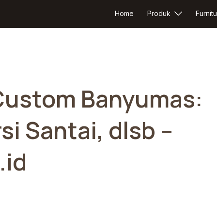
Home
Produk
Furnitu
i Custom Banyumas:
si Santai, dlsb –
.id