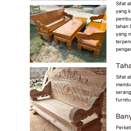
Sifat 
yang k
pembus
tahan 
yang m
terpen
pengar
Tah
Sifat 
membua
serang
furnitu
Bany
Perkeb