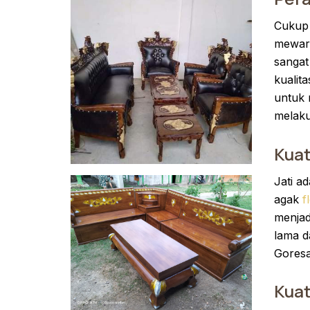
Cukup 
mewarn
sangat 
kualit
untuk 
melaku
Kuat
Jati a
agak
f
menjad
lama d
Goresa
Kuat